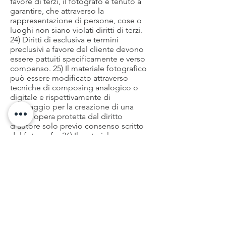
favore di terzi, il fotografo è tenuto a
garantire, che attraverso la
rappresentazione di persone, cose o
luoghi non siano violati diritti di terzi.
24) Diritti di esclusiva e termini
preclusivi a favore del cliente devono
essere pattuiti specificamente e verso
compenso. 25) Il materiale fotografico
può essere modificato attraverso
tecniche di composing analogico o
digitale e rispettivamente di
montaggio per la creazione di una
nuova opera protetta dal diritto
d’autore solo previo consenso scritto
del fotografo. 26) Il materiale
fotografico non può essere copiato né
con disegni né con fotografie,
neppure quale soggetto di altra
rappresentazione.
Onorario
27) L’onorario concordato tra le parti è
da maggiorarsi dell’IVA e deve essere
saldato entro 30 giorni dall’emissione