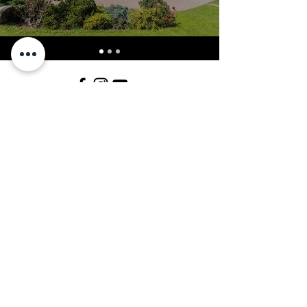
Membro di:
Colophon
Focus KG des Arnold Ritter Via